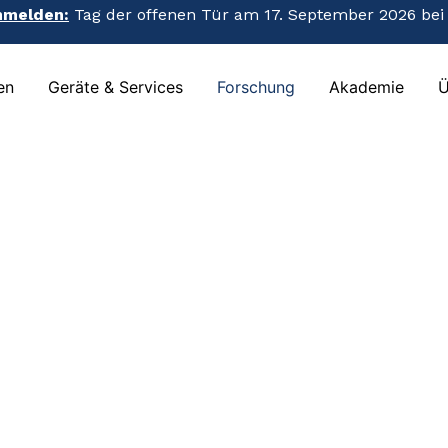
nmelden:
Tag der offenen Tür am 17. September 2026 bei
nmelden:
Tag der offenen Tür am 17. September 2026 bei
en
Geräte & Services
Forschung
Akademie
Ü
en
Geräte & Services
Forschung
Akademie
Ü
, die in der