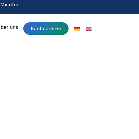
 MionTec.
 MionTec.
ber uns
Kontaktieren
ber uns
Kontaktieren