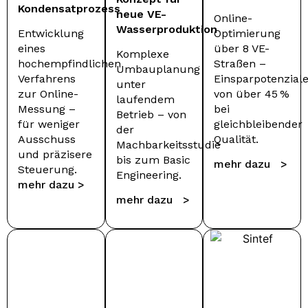
Kondensatprozess
neue VE-
Online-
Wasserproduktion
Entwicklung
Optimierung
eines
über 8 VE-
Komplexe
hochempfindlichen
Straßen –
Umbauplanung
Verfahrens
Einsparpotenzial
unter
zur Online-
von über 45 %
laufendem
Messung –
bei
Betrieb – von
für weniger
gleichbleibender
der
Ausschuss
Qualität.
Machbarkeitsstudie
und präzisere
bis zum Basic
mehr dazu >
Steuerung.
Engineering.
mehr dazu >
mehr dazu >