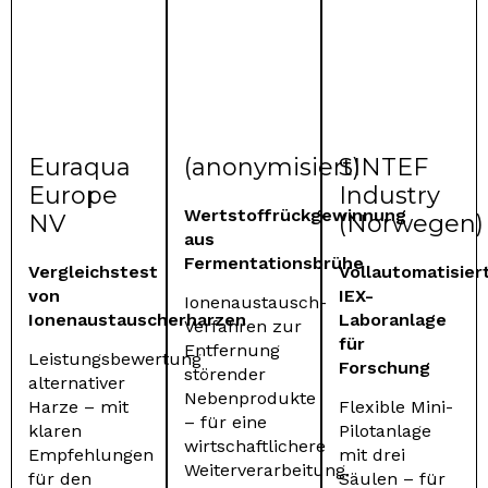
Euraqua
(anonymisiert)
SINTEF
Europe
Industry
Wertstoffrückgewinnung
NV
(Norwegen)
aus
Fermentationsbrühe
Vergleichstest
Vollautomatisier
von
IEX-
Ionenaustausch-
Ionenaustauscherharzen
Laboranlage
Verfahren zur
für
Entfernung
Leistungsbewertung
Forschung
störender
alternativer
Nebenprodukte
Harze – mit
Flexible Mini-
– für eine
klaren
Pilotanlage
wirtschaftlichere
Empfehlungen
mit drei
Weiterverarbeitung.
für den
Säulen – für