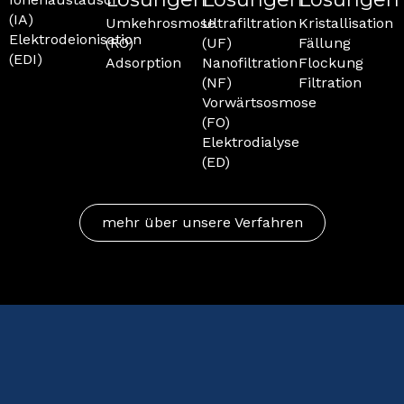
(IA)
Umkehrosmose
Ultrafiltration
Kristallisation
Elektrodeionisation
(RO)
(UF)
Fällung
(EDI)
Adsorption
Nanofiltration
Flockung
(NF)
Filtration
Vorwärtsosmose
(FO)
Elektrodialyse
(ED)
mehr über unsere Verfahren